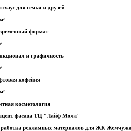
тхаус для семьи и друзей
 м²
временный формат
м²
нкционал и графичность
м²
фтовая кофейня
 м²
итная косметология
нцепт фасада ТЦ "Лайф Молл"
зработка рекламных материалов для ЖК Жемчуж