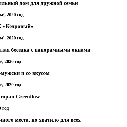
ильный дом для дружной семьи
м², 2020 год
 «Кедровый»
м², 2020 год
плая беседка с панорамными окнами
², 2020 год
-мужски и со вкусом
², 2020 год
сторан Greenflow
9 год
ного места, но хватило для всех