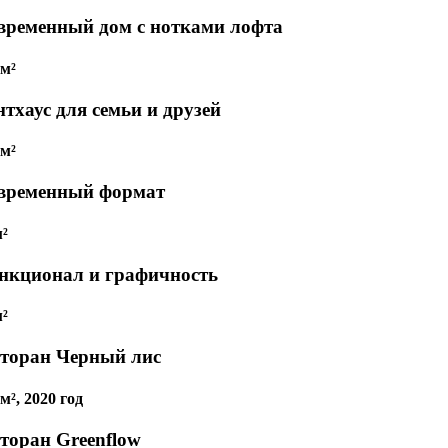
временный дом с нотками лофта
 м²
тхаус для семьи и друзей
 м²
временный формат
м²
нкционал и графичность
м²
сторан Черный лис
м², 2020 год
сторан Greenflow