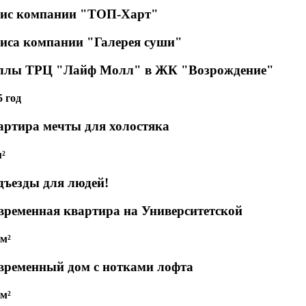
ис компании "ТОП-Харт"
иса компании "Галерея суши"
ллы ТРЦ "Лайф Молл" в ЖК "Возрождение"
5 год
артира мечты для холостяка
м²
дъезды для людей!
временная квартира на Университетской
 м²
временный дом с нотками лофта
 м²