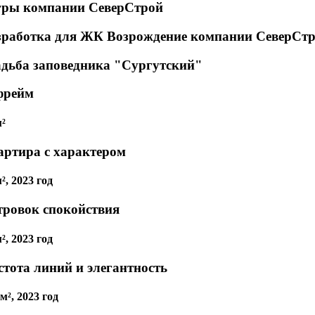
ры компании СеверСтрой
зработка для ЖК Возрождение компании СеверСт
адьба заповедника "Сургутский"
фрейм
м²
артира с характером
², 2023 год
тровок спокойствия
², 2023 год
стота линий и элегантность
м², 2023 год