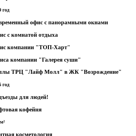
9 год
временный офис с панорамными окнами
ис с комнатой отдыха
ис компании "ТОП-Харт"
иса компании "Галерея суши"
ллы ТРЦ "Лайф Молл" в ЖК "Возрождение"
5 год
дъезды для людей!
фтовая кофейня
 м²
итная косметология