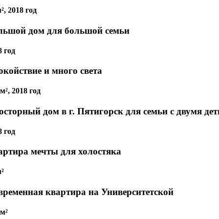
², 2018 год
льшой дом для большой семьи
8 год
окойствие и много света
м², 2018 год
осторный дом в г. Пятигорск для семьи с двумя де
8 год
артира мечты для холостяка
м²
временная квартира на Университетской
 м²