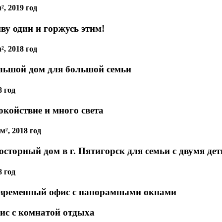
², 2019 год
ву один и горжусь этим!
², 2018 год
льшой дом для большой семьи
8 год
окойствие и много света
м², 2018 год
осторный дом в г. Пятигорск для семьи с двумя де
8 год
временный офис с панорамными окнами
ис с комнатой отдыха